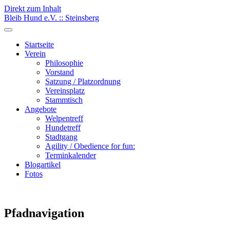
Direkt zum Inhalt
Bleib Hund e.V. :: Steinsberg
Startseite
Verein
Philosophie
Vorstand
Satzung / Platzordnung
Vereinsplatz
Stammtisch
Angebote
Welpentreff
Hundetreff
Stadtgang
Agility / Obedience for fun:
Terminkalender
Blogartikel
Fotos
Pfadnavigation