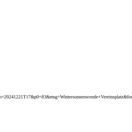
h?iso=20241221T17&p0=83&msg=Wintersonnenwende+Vereinsplatz&fon