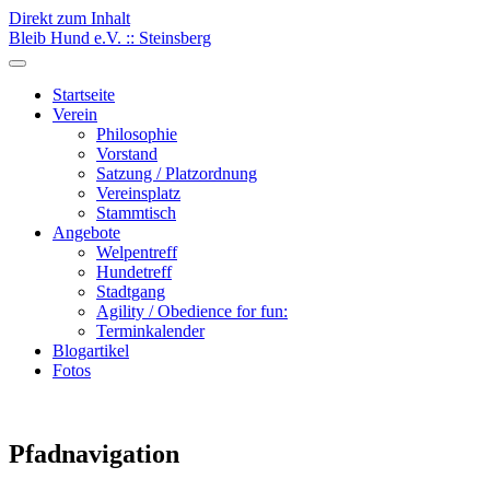
Direkt zum Inhalt
Bleib Hund e.V. :: Steinsberg
Startseite
Verein
Philosophie
Vorstand
Satzung / Platzordnung
Vereinsplatz
Stammtisch
Angebote
Welpentreff
Hundetreff
Stadtgang
Agility / Obedience for fun:
Terminkalender
Blogartikel
Fotos
Pfadnavigation