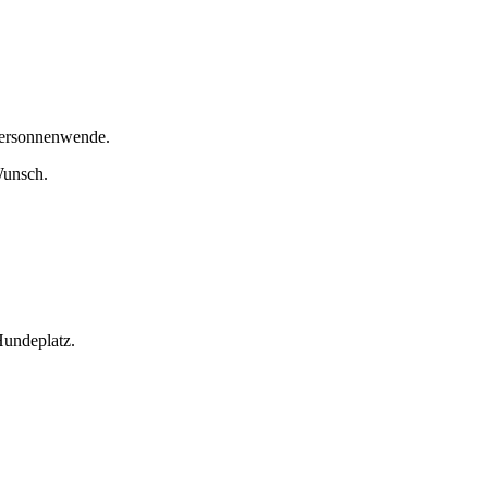
tersonnenwende.
Wunsch.
undeplatz.