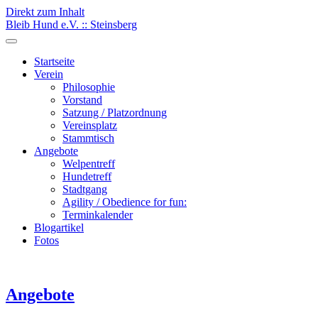
Direkt zum Inhalt
Bleib Hund e.V. :: Steinsberg
Startseite
Verein
Philosophie
Vorstand
Satzung / Platzordnung
Vereinsplatz
Stammtisch
Angebote
Welpentreff
Hundetreff
Stadtgang
Agility / Obedience for fun:
Terminkalender
Blogartikel
Fotos
Angebote