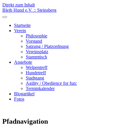
Direkt zum Inhalt
Bleib Hund e.V. :: Steinsberg
Startseite
Verein
Philosophie
Vorstand
Satzung / Platzordnung
Vereinsplatz
Stammtisch
Angebote
Welpentreff
Hundetreff
Stadtgang
Agility / Obedience for fun:
Terminkalender
Blogartikel
Fotos
Pfadnavigation