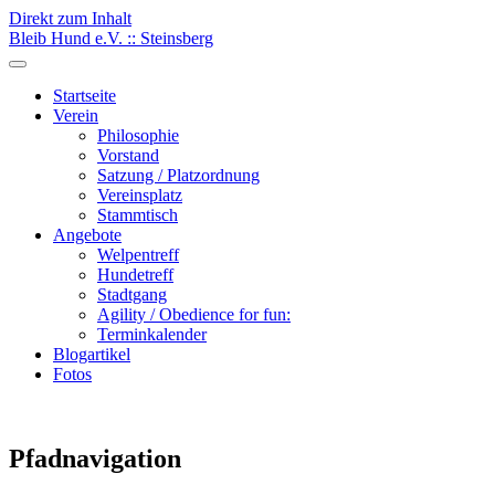
Direkt zum Inhalt
Bleib Hund e.V. :: Steinsberg
Startseite
Verein
Philosophie
Vorstand
Satzung / Platzordnung
Vereinsplatz
Stammtisch
Angebote
Welpentreff
Hundetreff
Stadtgang
Agility / Obedience for fun:
Terminkalender
Blogartikel
Fotos
Pfadnavigation