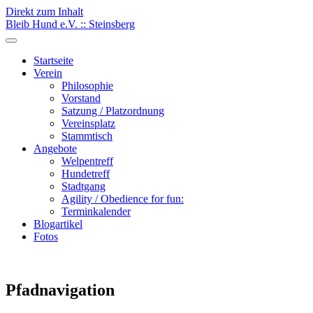
Direkt zum Inhalt
Bleib Hund e.V. :: Steinsberg
Startseite
Verein
Philosophie
Vorstand
Satzung / Platzordnung
Vereinsplatz
Stammtisch
Angebote
Welpentreff
Hundetreff
Stadtgang
Agility / Obedience for fun:
Terminkalender
Blogartikel
Fotos
Pfadnavigation