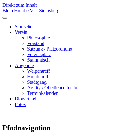
Direkt zum Inhalt
Bleib Hund e.V. :: Steinsberg
Startseite
Verein
Philosophie
Vorstand
Satzung / Platzordnung
Vereinsplatz
Stammtisch
Angebote
Welpentreff
Hundetreff
Stadtgang
Agility / Obedience for fun:
Terminkalender
Blogartikel
Fotos
Pfadnavigation