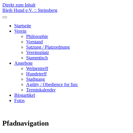
Direkt zum Inhalt
Bleib Hund e.V. :: Steinsberg
Startseite
Verein
Philosophie
Vorstand
Satzung / Platzordnung
Vereinsplatz
Stammtisch
Angebote
Welpentreff
Hundetreff
Stadtgang
Agility / Obedience for fun:
Terminkalender
Blogartikel
Fotos
Pfadnavigation