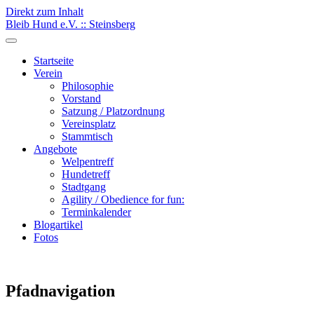
Direkt zum Inhalt
Bleib Hund e.V. :: Steinsberg
Startseite
Verein
Philosophie
Vorstand
Satzung / Platzordnung
Vereinsplatz
Stammtisch
Angebote
Welpentreff
Hundetreff
Stadtgang
Agility / Obedience for fun:
Terminkalender
Blogartikel
Fotos
Pfadnavigation