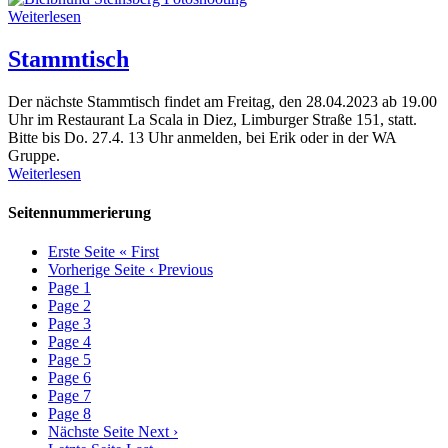
Weiterlesen
Stammtisch
Der nächste Stammtisch findet am Freitag, den 28.04.2023 ab 19.00
Uhr im Restaurant La Scala in Diez, Limburger Straße 151, statt.
Bitte bis Do. 27.4. 13 Uhr anmelden, bei Erik oder in der WA
Gruppe.
Weiterlesen
Seitennummerierung
Erste Seite
« First
Vorherige Seite
‹ Previous
Page
1
Page
2
Page
3
Page
4
Page
5
Page
6
Page
7
Page
8
Nächste Seite
Next ›