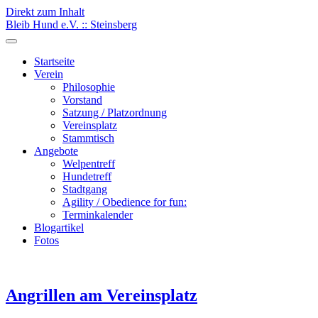
Direkt zum Inhalt
Bleib Hund e.V. :: Steinsberg
Startseite
Verein
Philosophie
Vorstand
Satzung / Platzordnung
Vereinsplatz
Stammtisch
Angebote
Welpentreff
Hundetreff
Stadtgang
Agility / Obedience for fun:
Terminkalender
Blogartikel
Fotos
Angrillen am Vereinsplatz