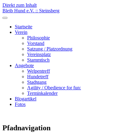
Direkt zum Inhalt
Bleib Hund e.V. :: Steinsberg
Startseite
Verein
Philosophie
Vorstand
Satzung / Platzordnung
Vereinsplatz
Stammtisch
Angebote
Welpentreff
Hundetreff
Stadtgang
Agility / Obedience for fun:
Terminkalender
Blogartikel
Fotos
Pfadnavigation