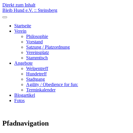
Direkt zum Inhalt
Bleib Hund e.V. :: Steinsberg
Startseite
Verein
Philosophie
Vorstand
Satzung / Platzordnung
Vereinsplatz
Stammtisch
Angebote
Welpentreff
Hundetreff
Stadtgang
Agility / Obedience for fun:
Terminkalender
Blogartikel
Fotos
Pfadnavigation