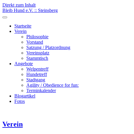
Direkt zum Inhalt
Bleib Hund e.V. :: Steinsberg
Startseite
Verein
Philosophie
Vorstand
Satzung / Platzordnung
Vereinsplatz
Stammtisch
Angebote
Welpentreff
Hundetreff
Stadtgang
Agility / Obedience for fun:
Terminkalender
Blogartikel
Fotos
Verein