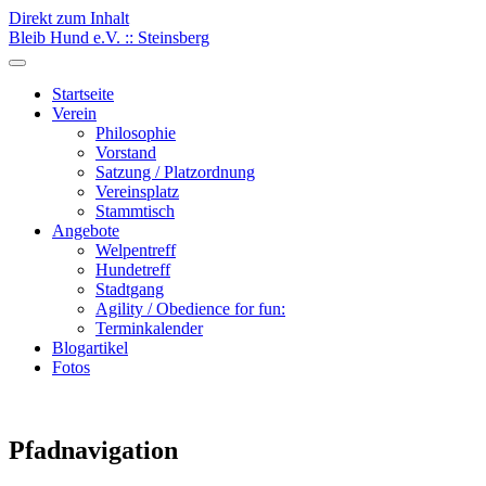
Direkt zum Inhalt
Bleib Hund e.V. :: Steinsberg
Startseite
Verein
Philosophie
Vorstand
Satzung / Platzordnung
Vereinsplatz
Stammtisch
Angebote
Welpentreff
Hundetreff
Stadtgang
Agility / Obedience for fun:
Terminkalender
Blogartikel
Fotos
Pfadnavigation