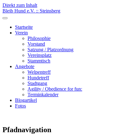
Direkt zum Inhalt
Bleib Hund e.V. :: Steinsberg
Startseite
Verein
Philosophie
Vorstand
Satzung / Platzordnung
Vereinsplatz
Stammtisch
Angebote
Welpentreff
Hundetreff
Stadtgang
Agility / Obedience for fun:
Terminkalender
Blogartikel
Fotos
Pfadnavigation