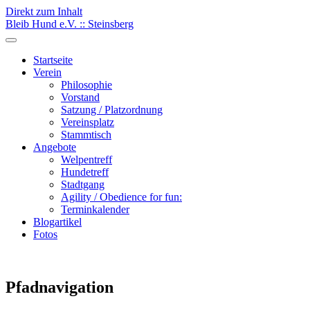
Direkt zum Inhalt
Bleib Hund e.V. :: Steinsberg
Startseite
Verein
Philosophie
Vorstand
Satzung / Platzordnung
Vereinsplatz
Stammtisch
Angebote
Welpentreff
Hundetreff
Stadtgang
Agility / Obedience for fun:
Terminkalender
Blogartikel
Fotos
Pfadnavigation