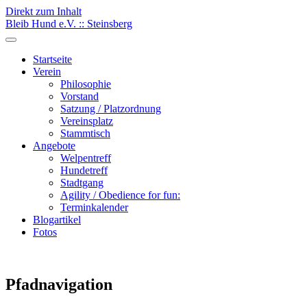
Direkt zum Inhalt
Bleib Hund e.V. :: Steinsberg
Startseite
Verein
Philosophie
Vorstand
Satzung / Platzordnung
Vereinsplatz
Stammtisch
Angebote
Welpentreff
Hundetreff
Stadtgang
Agility / Obedience for fun:
Terminkalender
Blogartikel
Fotos
Pfadnavigation