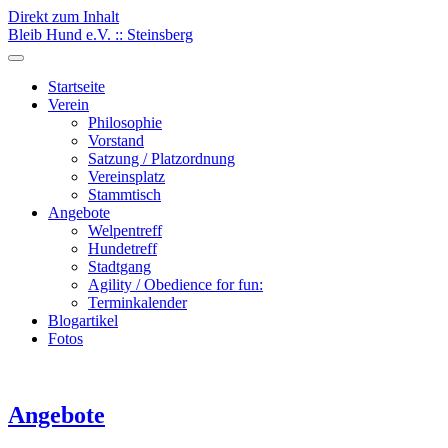
Direkt zum Inhalt
Bleib Hund e.V. :: Steinsberg
Startseite
Verein
Philosophie
Vorstand
Satzung / Platzordnung
Vereinsplatz
Stammtisch
Angebote
Welpentreff
Hundetreff
Stadtgang
Agility / Obedience for fun:
Terminkalender
Blogartikel
Fotos
Angebote